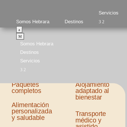
Servicios
Somos Hebrara
Destinos
a
M
Somos Hebrara
Destinos
Servicios
Paquetes
Alojamiento
completos
adaptado al
bienestar
Alimentación
personalizada
Transporte
y saludable
médico y
asistido