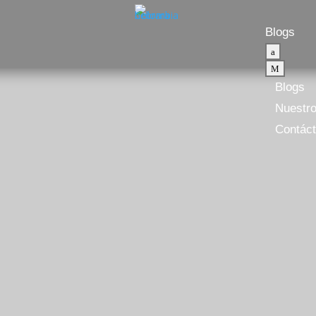
Blogs
a
M
Blogs
Nuestro
Contác